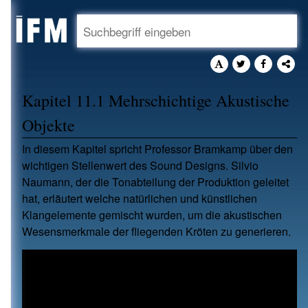
Kapitel 11.1 Mehrschichtige Akustische
Objekte
In diesem Kapitel spricht Professor Bramkamp über den
wichtigen Stellenwert des Sound Designs. Silvio
Naumann, der die Tonabteilung der Produktion geleitet
hat, erläutert welche natürlichen und künstlichen
Klangelemente gemischt wurden, um die akustischen
Wesensmerkmale der fliegenden Kröten zu generieren.