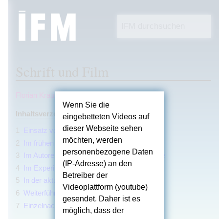
Schrift und Film
Wechseln zu:
Navigation
,
Suche
Florian Krautkrämer
Wenn Sie die
Inhaltsverzeichnis
eingebetteten Videos auf
dieser Webseite sehen
1
Einsatz von Schrift im Stummfilm
möchten, werden
2
Im frühen Tonfilm
personenbezogene Daten
3
Im Autorenkino der 1960er und 1970er Jahre
(IP-Adresse) an den
4
Im Experimentalfilm
Betreiber der
5
In der aktuellen Filmproduktion
Videoplattform (youtube)
6
Weiterführende Links
gesendet. Daher ist es
7
Einzelnachweise
möglich, dass der