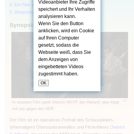
Videoanbieter Ihre Zugriffe
4
Ein Film von und mit:
speichert und Ihr Verhalten
5
Weiterführende Links
analysieren kann.
Wenn Sie den Button
Synopsis
anklicken, wird ein Cookie
auf Ihren Computer
gesetzt, sodass die
Webseite weiß, dass Sie
dem Anzeigen von
eingebetteten Videos
zugestimmt haben.
OK
In unserem Film spielt Dietrich NICHT den Heiland, aber klagt
mit uns gegen den NDR.
Der Film ist ein operatives Portrait des Schauspielers,
(ehemaligen) Oberstaatsanwaltes und Filmkritikers
Dietrich