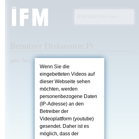
Benutzer Diskussion:Pi
Wechseln zu:
Navigation
,
Suche
guter Text
Wenn Sie die
eingebetteten Videos auf
dieser Webseite sehen
möchten, werden
personenbezogene Daten
(IP-Adresse) an den
Betreiber der
Videoplattform (youtube)
gesendet. Daher ist es
möglich, dass der