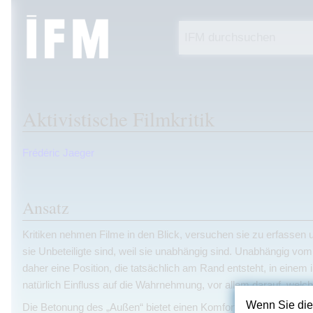
Aktivistische Filmkritik
Wechseln zu:
Navigation
,
Suche
Frédéric Jaeger
Ansatz
Kritiken nehmen Filme in den Blick, versuchen sie zu erfassen u
sie Unbeteiligte sind, weil sie unabhängig sind. Unabhängig vo
daher eine Position, die tatsächlich am Rand entsteht, in eine
natürlich Einfluss auf die Wahrnehmung, vor allem darauf, welch
Wenn Sie die
Die Betonung des „Außen“ bietet einen Komfort, auch einen echt