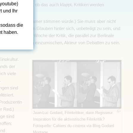
(youtube)
werden zu müssen, ob das auch klappt. Kritiken werden
t und Ihr
das sie bringen.
ist. (Wenn das nur immer stimmen würde.) Sie muss aber nicht
 sodass die
mpf an, lässt den Glauben hinter sich, unbeteiligt zu sein, und
t haben.
m Beispiel die Woche der Kritik, die parallel zur Berlinale
gegaukelt ist, sich einzumischen, Akteur von Debatten zu sein.
Kinokultur.
nds der
ich viele
s
ngen sind
tisiert.
 Produzentin
r Red.)
Jean-Luc Godard, Filmkritiker, dann Regisseur.
nge sind
Inspiration für die aktivistische Filmkritik?
offen:
Fotoquelle: Cahiers du cinéma via Blog Godard
end
Montage.