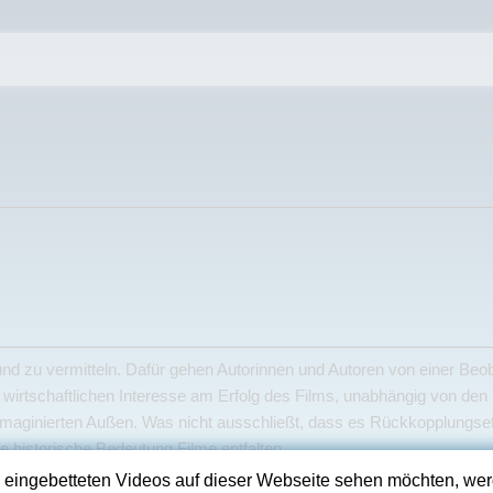
nd zu vermitteln. Dafür gehen Autorinnen und Autoren von einer Beob
m wirtschaftlichen Interesse am Erfolg des Films, unabhängig von d
m imaginierten Außen. Was nicht ausschließt, dass es Rückkopplungse
e historische Bedeutung Filme entfalten.
 eingebetteten Videos auf dieser Webseite sehen möchten, we
en Schutz davor, hineingezogen zu werden in Fragen, die die eigene W